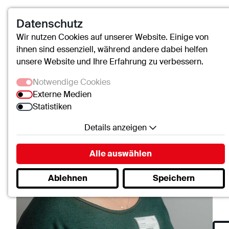
Datenschutz
An
Wir nutzen Cookies auf unserer Website. Einige von
ihnen sind essenziell, während andere dabei helfen
unsere Website und Ihre Erfahrung zu verbessern.
Pf
Notwendige Cookies
Externe Medien
Pfle
Statistiken
Ges
Details anzeigen
Notwendige Cookies
Alle auswählen
Essenzielle Cookies ermöglichen grundlegende
Ablehnen
Speichern
Funktionen und sind für die einwandfreie Funktion
der Website erforderlich.
SC.Cookie
Name:
mscookie