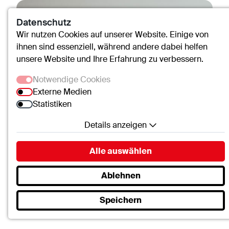
Datenschutz
Wir nutzen Cookies auf unserer Website. Einige von
ihnen sind essenziell, während andere dabei helfen
unsere Website und Ihre Erfahrung zu verbessern.
Notwendige Cookies
Externe Medien
Statistiken
Details anzeigen
Notwendige Cookies
Alle auswählen
Essenzielle Cookies ermöglichen grundlegende
Funktionen und sind für die einwandfreie Funktion
Ablehnen
der Website erforderlich.
Speichern
SC.Cookie
Andrea Daus
Name:
mscookie