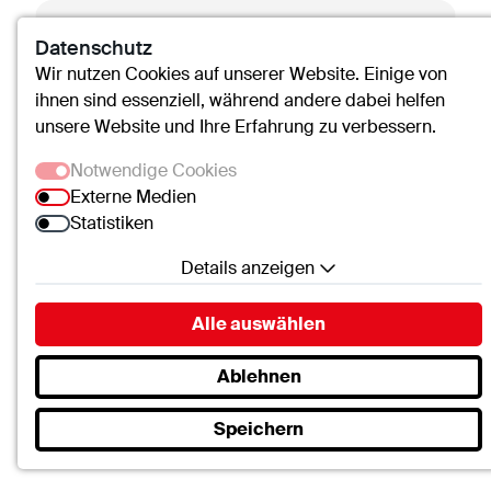
Datenschutz
Wir nutzen Cookies auf unserer Website. Einige von
ihnen sind essenziell, während andere dabei helfen
unsere Website und Ihre Erfahrung zu verbessern.
Notwendige Cookies
Externe Medien
Statistiken
Details anzeigen
Notwendige Cookies
Alle auswählen
Essenzielle Cookies ermöglichen grundlegende
Funktionen und sind für die einwandfreie Funktion
Ablehnen
der Website erforderlich.
Speichern
SC.Cookie
Aynur Boz
Name:
mscookie