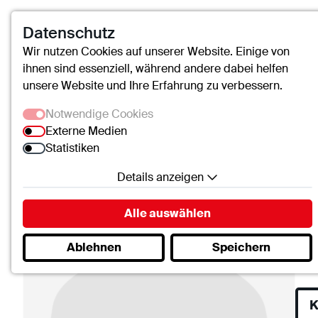
Datenschutz
An
Wir nutzen Cookies auf unserer Website. Einige von
ihnen sind essenziell, während andere dabei helfen
unsere Website und Ihre Erfahrung zu verbessern.
Ob
Notwendige Cookies
Externe Medien
Fac
Statistiken
Details anzeigen
Notwendige Cookies
Alle auswählen
Essenzielle Cookies ermöglichen grundlegende
Ablehnen
Speichern
Funktionen und sind für die einwandfreie Funktion
der Website erforderlich.
SC.Cookie
K
Name:
mscookie