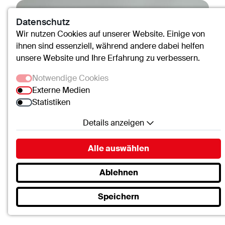
Datenschutz
Wir nutzen Cookies auf unserer Website. Einige von
ihnen sind essenziell, während andere dabei helfen
unsere Website und Ihre Erfahrung zu verbessern.
Notwendige Cookies
Externe Medien
Statistiken
Details anzeigen
Notwendige Cookies
Alle auswählen
Essenzielle Cookies ermöglichen grundlegende
Funktionen und sind für die einwandfreie Funktion
Ablehnen
der Website erforderlich.
Speichern
SC.Cookie
Dr. med. Antje Frieler-Reichert
Name:
mscookie