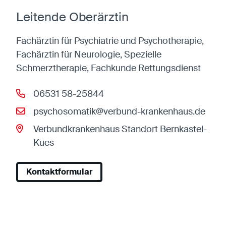
Anbieter:
Eigentümer dieser Website
Zweck:
Speichert die vom Benutzer ausgewählten
Leitende Oberärztin
Cookieeinstellungen.
Cookie Laufzeit:
2 Wochen
Fachärztin für Psychiatrie und Psychotherapie,
Fachärztin für Neurologie, Spezielle
Schmerztherapie, Fachkunde Rettungsdienst
Externe Medien
Mit Ihrer Zustimmung erlauben Sie das Laden von
06531 58-25844
externen Medien.
psychosomatik@verbund-krankenhaus.de
Vimeo
Verbundkrankenhaus Standort Bernkastel-
Anbieter:
Vimeo Inc.
Kues
Zweck:
Verwendung um Vimeo-Videoinhalte zu
entsperren.
Kontaktformular
Youtube
Anbieter:
Youtube LLC
Zweck:
Verwendung um Youtube-Videoinhalte zu
entsperren.