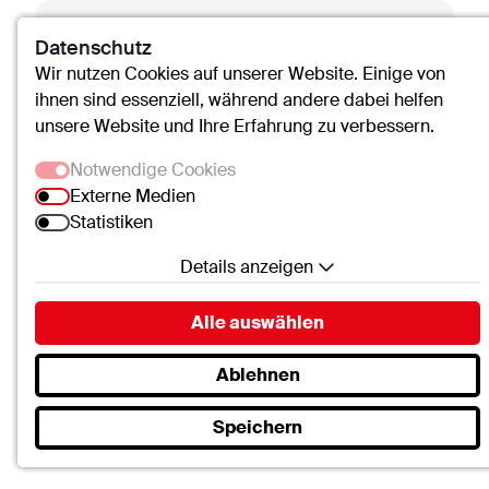
Datenschutz
Wir nutzen Cookies auf unserer Website. Einige von
ihnen sind essenziell, während andere dabei helfen
unsere Website und Ihre Erfahrung zu verbessern.
Notwendige Cookies
Externe Medien
Statistiken
Details anzeigen
Notwendige Cookies
Alle auswählen
Essenzielle Cookies ermöglichen grundlegende
Funktionen und sind für die einwandfreie Funktion
Ablehnen
der Website erforderlich.
Speichern
SC.Cookie
Markus Rauscher
Name:
mscookie