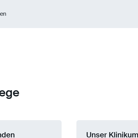
gen
lege
enden
Unser Klinikum