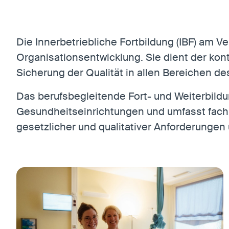
entsperren.
Die Innerbetriebliche Fortbildung (IBF) am V
Statistiken
Organisationsentwicklung. Sie dient der kont
Statistiken-Cookies erfassen Informationen
Sicherung der Qualität in allen Bereichen d
anonym. Diese Informationen helfen uns zu
verstehen, wie unsere Besucher unsere Website
Das berufsbegleitende Fort- und Weiterbildu
nutzen.
Gesundheitseinrichtungen und umfasst fachli
Matomo
gesetzlicher und qualitativer Anforderungen 
Anbieter:
Matomo