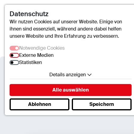
Datenschutz
Wir nutzen Cookies auf unserer Website. Einige von
ihnen sind essenziell, während andere dabei helfen
unsere Website und Ihre Erfahrung zu verbessern.
Notwendige Cookies
Externe Medien
Statistiken
Details anzeigen
Verbundkrankenhaus Bernkastel/Witt
Notwendige Cookies
Alle auswählen
Essenzielle Cookies ermöglichen grundlegende
Fort- & Weiterbildung
Ablehnen
Speichern
Funktionen und sind für die einwandfreie Funktion
der Website erforderlich.
SC.Cookie
Name:
mscookie