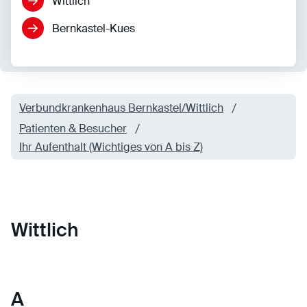
Wittlich
Anbieter:
Eigentümer dieser Website
Zweck:
Speichert die vom Benutzer ausgewählten
Bernkastel-Kues
Cookieeinstellungen.
Cookie Laufzeit:
2 Wochen
Externe Medien
Verbundkrankenhaus Bernkastel/Wittlich
Mit Ihrer Zustimmung erlauben Sie das Laden von
Patienten & Besucher
externen Medien.
Ihr Aufenthalt (Wichtiges von A bis Z)
Vimeo
Anbieter:
Vimeo Inc.
Zweck:
Verwendung um Vimeo-Videoinhalte zu
entsperren.
Wittlich
Youtube
Anbieter:
Youtube LLC
Zweck:
Verwendung um Youtube-Videoinhalte zu
A
entsperren.