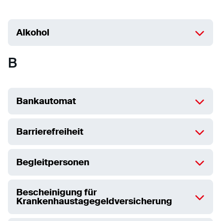
Statistiken
Alkohol
Statistiken-Cookies erfassen Informationen
anonym. Diese Informationen helfen uns zu
B
verstehen, wie unsere Besucher unsere Website
nutzen.
Bankautomat
Matomo
Anbieter:
Matomo
Barrierefreiheit
Begleitpersonen
Bescheinigung für
Krankenhaustagegeldversicherung