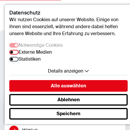
Datenschutz
Kontakt
Suche
Menü
Wir nutzen Cookies auf unserer Website. Einige von
ihnen sind essenziell, während andere dabei helfen
unsere Website und Ihre Erfahrung zu verbessern.
Verbundkrankenhaus
Notwendige Cookies
Bernkastel/Wittlich
Externe Medien
Statistiken
Wichtiges von A bis Z
Details anzeigen
Notwendige Cookies
Alle auswählen
Essenzielle Cookies ermöglichen grundlegende
Funktionen und sind für die einwandfreie Funktion
Ablehnen
der Website erforderlich.
Seiteninhalte
Speichern
SC.Cookie
Name:
mscookie