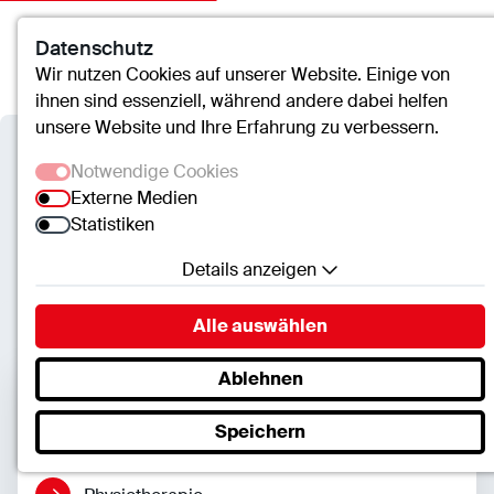
Datenschutz
Kontakt
Suche
Menü
Wir nutzen Cookies auf unserer Website. Einige von
ihnen sind essenziell, während andere dabei helfen
unsere Website und Ihre Erfahrung zu verbessern.
Verbundkrankenhaus
Notwendige Cookies
Bernkastel/Wittlich
Externe Medien
Statistiken
Therapie
Details anzeigen
Notwendige Cookies
Alle auswählen
Essenzielle Cookies ermöglichen grundlegende
Funktionen und sind für die einwandfreie Funktion
Ablehnen
der Website erforderlich.
Seiteninhalte
Speichern
SC.Cookie
Name:
mscookie