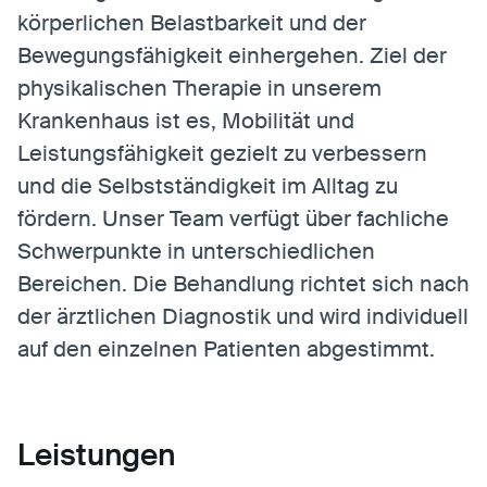
körperlichen Belastbarkeit und der
Bewegungsfähigkeit einhergehen. Ziel der
Statistiken
physikalischen Therapie in unserem
Statistiken-Cookies erfassen Informationen
Krankenhaus ist es, Mobilität und
anonym. Diese Informationen helfen uns zu
Leistungsfähigkeit gezielt zu verbessern
verstehen, wie unsere Besucher unsere Website
nutzen.
und die Selbstständigkeit im Alltag zu
fördern. Unser Team verfügt über fachliche
Matomo
Schwerpunkte in unterschiedlichen
Anbieter:
Matomo
Bereichen. Die Behandlung richtet sich nach
der ärztlichen Diagnostik und wird individuell
auf den einzelnen Patienten abgestimmt.
Leistungen