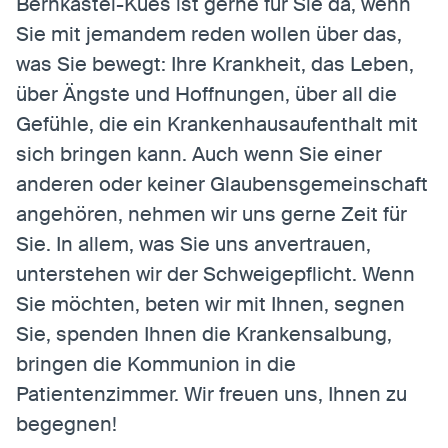
Bernkastel-Kues ist gerne für Sie da, wenn
Sie mit jemandem reden wollen über das,
was Sie bewegt: Ihre Krankheit, das Leben,
Statistiken
über Ängste und Hoffnungen, über all die
Statistiken-Cookies erfassen Informationen
anonym. Diese Informationen helfen uns zu
Gefühle, die ein Krankenhausaufenthalt mit
verstehen, wie unsere Besucher unsere Website
sich bringen kann. Auch wenn Sie einer
nutzen.
anderen oder keiner Glaubensgemeinschaft
Matomo
angehören, nehmen wir uns gerne Zeit für
Anbieter:
Matomo
Sie. In allem, was Sie uns anvertrauen,
unterstehen wir der Schweigepflicht. Wenn
Sie möchten, beten wir mit Ihnen, segnen
Sie, spenden Ihnen die Krankensalbung,
bringen die Kommunion in die
Patientenzimmer. Wir freuen uns, Ihnen zu
begegnen!