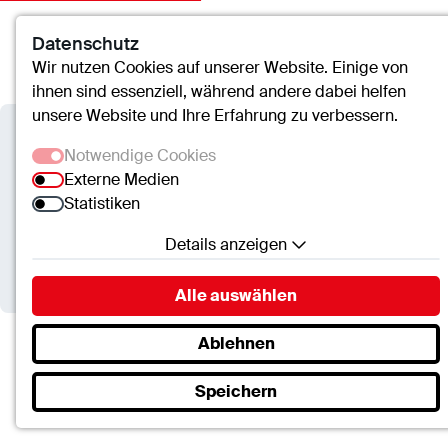
Datenschutz
Kontakt
Suche
Menü
Wir nutzen Cookies auf unserer Website. Einige von
ihnen sind essenziell, während andere dabei helfen
unsere Website und Ihre Erfahrung zu verbessern.
Verbundkrankenhaus
Notwendige Cookies
Bernkastel/Wittlich
Externe Medien
Statistiken
Seelsorge
Details anzeigen
Notwendige Cookies
Alle auswählen
Essenzielle Cookies ermöglichen grundlegende
Funktionen und sind für die einwandfreie Funktion
Ablehnen
der Website erforderlich.
Verbundkrankenhaus Bernkastel/Wittlich
Speichern
Patienten & Besucher
SC.Cookie
Seelsorge
Name:
mscookie