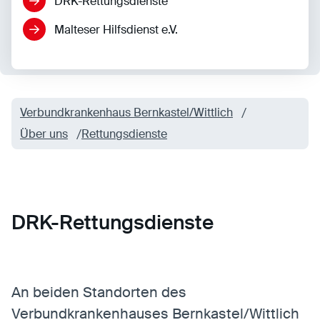
DRK-Rettungsdienste
Anbieter:
Eigentümer dieser Website
Zweck:
Speichert die vom Benutzer ausgewählten
Malteser Hilfsdienst e.V.
Cookieeinstellungen.
Cookie Laufzeit:
2 Wochen
Externe Medien
Verbundkrankenhaus Bernkastel/Wittlich
Mit Ihrer Zustimmung erlauben Sie das Laden von
Über uns
Rettungsdienste
externen Medien.
Vimeo
Anbieter:
Vimeo Inc.
Zweck:
Verwendung um Vimeo-Videoinhalte zu
DRK-Rettungsdienste
entsperren.
Youtube
Anbieter:
Youtube LLC
An beiden Standorten des
Zweck:
Verwendung um Youtube-Videoinhalte zu
Verbundkrankenhauses Bernkastel/Wittlich
entsperren.