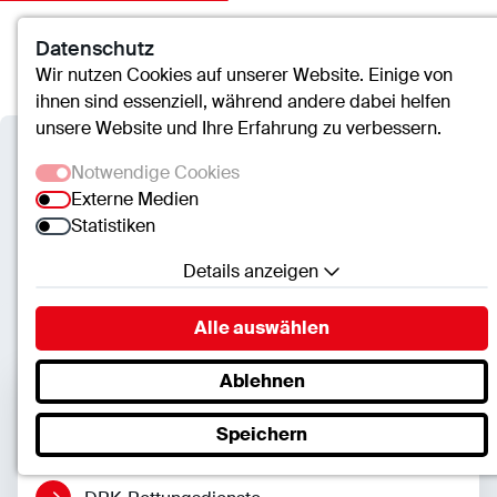
Datenschutz
Kontakt
Suche
Menü
Wir nutzen Cookies auf unserer Website. Einige von
ihnen sind essenziell, während andere dabei helfen
unsere Website und Ihre Erfahrung zu verbessern.
Verbundkrankenhaus
Notwendige Cookies
Bernkastel/Wittlich
Externe Medien
Statistiken
Rettungsdienste
Details anzeigen
Notwendige Cookies
Alle auswählen
Essenzielle Cookies ermöglichen grundlegende
Funktionen und sind für die einwandfreie Funktion
Ablehnen
der Website erforderlich.
Seiteninhalte
Speichern
SC.Cookie
Name:
mscookie