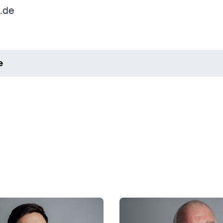
.de
e