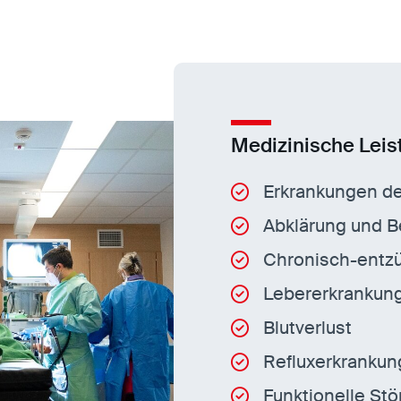
Medizinische Lei
Erkrankungen de
Abklärung und 
Chronisch-entz
Lebererkrankun
Blutverlust
Refluxerkranku
Funktionelle St