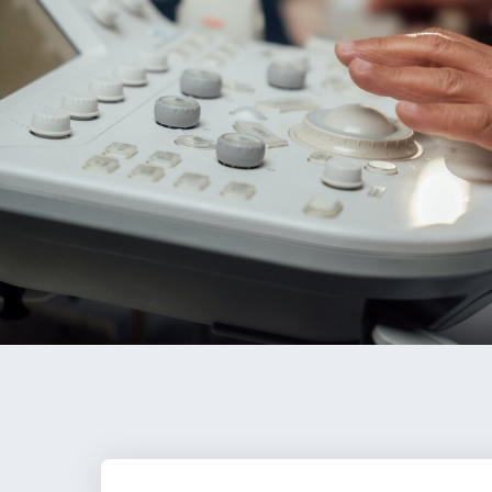
Anbieter:
Eigentümer dieser Website
Zweck:
Speichert die vom Benutzer ausgewählten
Cookieeinstellungen.
Cookie Laufzeit:
2 Wochen
Externe Medien
Mit Ihrer Zustimmung erlauben Sie das Laden von
externen Medien.
Vimeo
Anbieter:
Vimeo Inc.
Zweck:
Verwendung um Vimeo-Videoinhalte zu
entsperren.
Youtube
Anbieter:
Youtube LLC
Zweck:
Verwendung um Youtube-Videoinhalte zu