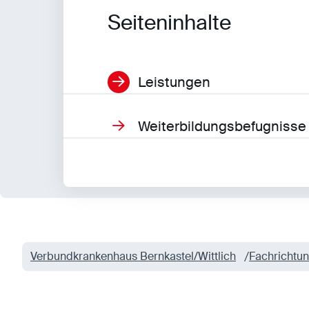
entsperren.
Seiteninhalte
Statistiken
Leistungen
Statistiken-Cookies erfassen Informationen
anonym. Diese Informationen helfen uns zu
verstehen, wie unsere Besucher unsere Website
Weiterbildungsbefugnisse
nutzen.
Matomo
Anbieter:
Matomo
Verbundkrankenhaus Bernkastel/Wittlich
Fachrichtu