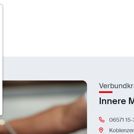
Verbundkr
Innere M
06571 15
Koblenzer 