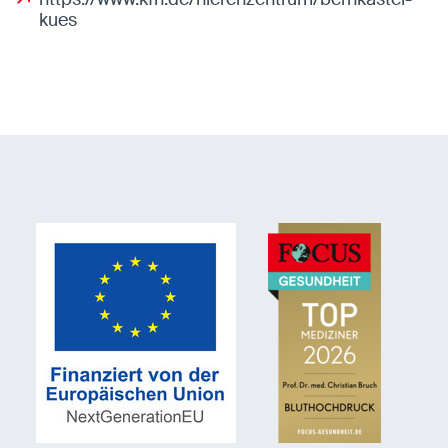
kues
Statistiken
Statistiken-Cookies erfassen Informationen
anonym. Diese Informationen helfen uns zu
verstehen, wie unsere Besucher unsere Website
nutzen.
Matomo
Anbieter:
Matomo