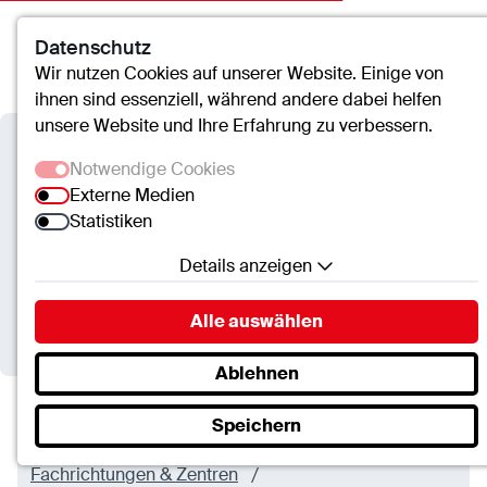
Datenschutz
Kontakt
Suche
Menü
Wir nutzen Cookies auf unserer Website. Einige von
ihnen sind essenziell, während andere dabei helfen
unsere Website und Ihre Erfahrung zu verbessern.
Verbundkrankenhaus
Notwendige Cookies
Bernkastel/Wittlich
Externe Medien
Statistiken
Nephrologie und Hypertonie
Details anzeigen
(Praxis)
Notwendige Cookies
Alle auswählen
Essenzielle Cookies ermöglichen grundlegende
Funktionen und sind für die einwandfreie Funktion
Ablehnen
der Website erforderlich.
Speichern
SC.Cookie
Verbundkrankenhaus Bernkastel/Wittlich
Name:
mscookie
Fachrichtungen & Zentren