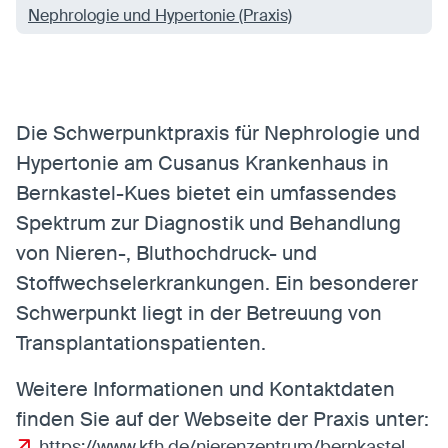
Anbieter:
Eigentümer dieser Website
Nephrologie und Hypertonie (Praxis)
Zweck:
Speichert die vom Benutzer ausgewählten
Cookieeinstellungen.
Cookie Laufzeit:
2 Wochen
Die Schwerpunktpraxis für Nephrologie und
Externe Medien
Hypertonie am Cusanus Krankenhaus in
Mit Ihrer Zustimmung erlauben Sie das Laden von
Bernkastel-Kues bietet ein umfassendes
externen Medien.
Spektrum zur Diagnostik und Behandlung
Vimeo
von Nieren-, Bluthochdruck- und
Anbieter:
Vimeo Inc.
Stoffwechselerkrankungen. Ein besonderer
Zweck:
Verwendung um Vimeo-Videoinhalte zu
Schwerpunkt liegt in der Betreuung von
entsperren.
Transplantationspatienten.
Youtube
Weitere Informationen und Kontaktdaten
Anbieter:
Youtube LLC
finden Sie auf der Webseite der Praxis unter:
Zweck:
Verwendung um Youtube-Videoinhalte zu
entsperren.
https://www.kfh.de/nierenzentrum/bernkastel-