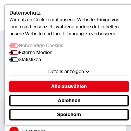
Datenschutz
Kontakt
Suche
Menü
Wir nutzen Cookies auf unserer Website. Einige von
ihnen sind essenziell, während andere dabei helfen
unsere Website und Ihre Erfahrung zu verbessern.
Verbundkrankenhaus
Notwendige Cookies
Bernkastel/Wittlich
Externe Medien
Statistiken
Orthopädie (Belegabteilung)
Details anzeigen
Notwendige Cookies
Alle auswählen
Essenzielle Cookies ermöglichen grundlegende
Funktionen und sind für die einwandfreie Funktion
Ablehnen
der Website erforderlich.
Seiteninhalte
Speichern
SC.Cookie
Name:
mscookie