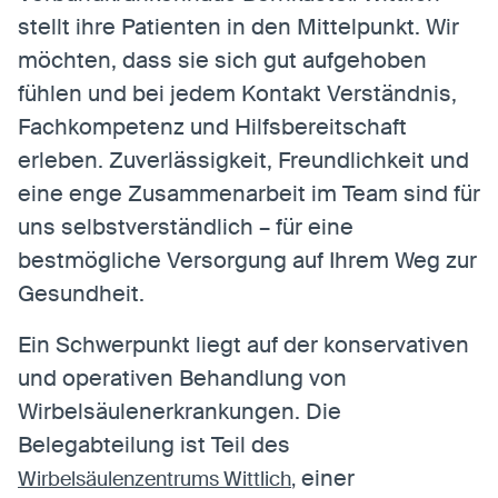
stellt ihre Patienten in den Mittelpunkt. Wir
möchten, dass sie sich gut aufgehoben
Statistiken
fühlen und bei jedem Kontakt Verständnis,
Statistiken-Cookies erfassen Informationen
Fachkompetenz und Hilfsbereitschaft
anonym. Diese Informationen helfen uns zu
erleben. Zuverlässigkeit, Freundlichkeit und
verstehen, wie unsere Besucher unsere Website
nutzen.
eine enge Zusammenarbeit im Team sind für
uns selbstverständlich – für eine
Matomo
Anbieter:
Matomo
bestmögliche Versorgung auf Ihrem Weg zur
Gesundheit.
Ein Schwerpunkt liegt auf der konservativen
und operativen Behandlung von
Wirbelsäulenerkrankungen. Die
Belegabteilung ist Teil des
einer
Wirbelsäulenzentrums Wittlich
,