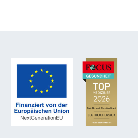
Statistiken
Statistiken-Cookies erfassen Informationen
anonym. Diese Informationen helfen uns zu
verstehen, wie unsere Besucher unsere Website
nutzen.
Matomo
Anbieter:
Matomo