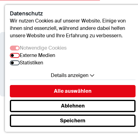
Datenschutz
Kontakt
Suche
Menü
Wir nutzen Cookies auf unserer Website. Einige von
ihnen sind essenziell, während andere dabei helfen
unsere Website und Ihre Erfahrung zu verbessern.
Verbundkrankenhaus
Notwendige Cookies
Bernkastel/Wittlich
Externe Medien
Statistiken
Radiologie (Praxis)
Details anzeigen
Notwendige Cookies
Alle auswählen
Essenzielle Cookies ermöglichen grundlegende
Funktionen und sind für die einwandfreie Funktion
Ablehnen
der Website erforderlich.
Verbundkrankenhaus Bernkastel/Wittlich
Speichern
Fachrichtungen & Zentren
SC.Cookie
Radiologie (Praxis)
Name:
mscookie