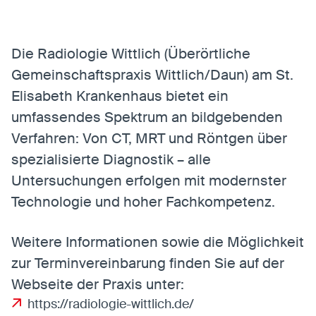
Anbieter:
Eigentümer dieser Website
Zweck:
Speichert die vom Benutzer ausgewählten
Cookieeinstellungen.
Die Radiologie Wittlich (Überörtliche
Cookie Laufzeit:
2 Wochen
Gemeinschaftspraxis Wittlich/Daun) am St.
Elisabeth Krankenhaus bietet ein
Externe Medien
umfassendes Spektrum an bildgebenden
Mit Ihrer Zustimmung erlauben Sie das Laden von
Verfahren: Von CT, MRT und Röntgen über
externen Medien.
spezialisierte Diagnostik – alle
Vimeo
Untersuchungen erfolgen mit modernster
Anbieter:
Vimeo Inc.
Technologie und hoher Fachkompetenz.
Zweck:
Verwendung um Vimeo-Videoinhalte zu
entsperren.
Weitere Informationen sowie die Möglichkeit
Youtube
zur Terminvereinbarung finden Sie auf der
Anbieter:
Youtube LLC
Webseite der Praxis unter:
Zweck:
Verwendung um Youtube-Videoinhalte zu
https://radiologie-wittlich.de/
entsperren.