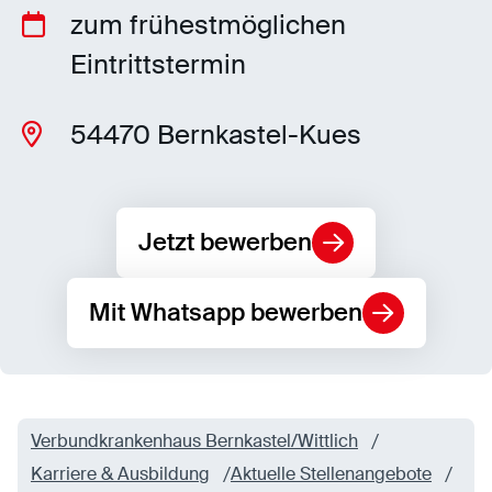
zum frühestmöglichen
Eintrittstermin
Statistiken
Statistiken-Cookies erfassen Informationen
54470 Bernkastel-Kues
anonym. Diese Informationen helfen uns zu
verstehen, wie unsere Besucher unsere Website
nutzen.
Matomo
Jetzt bewerben
Anbieter:
Matomo
Mit Whatsapp bewerben
Verbundkrankenhaus Bernkastel/Wittlich
Karriere & Ausbildung
Aktuelle Stellenangebote