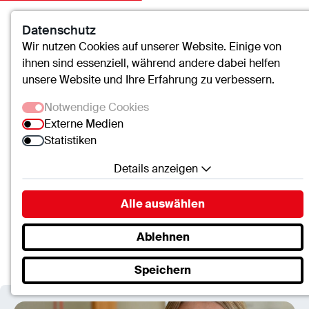
Datenschutz
Kontakt
Suche
Menü
Wir nutzen Cookies auf unserer Website. Einige von
ihnen sind essenziell, während andere dabei helfen
unsere Website und Ihre Erfahrung zu verbessern.
Verbundkrankenhaus Bernkastel/Wittlich
Notwendige Cookies
Externe Medien
Physiotherapeuten
Statistiken
(m/w/d) für die
Details anzeigen
Psychiatrie &
Notwendige Cookies
Alle auswählen
Essenzielle Cookies ermöglichen grundlegende
Psychotherapie
Funktionen und sind für die einwandfreie Funktion
Ablehnen
der Website erforderlich.
Speichern
SC.Cookie
Name:
mscookie