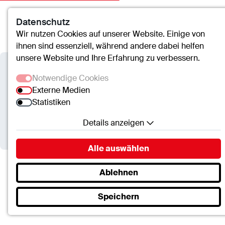
Datenschutz
Kontakt
Suche
Menü
Wir nutzen Cookies auf unserer Website. Einige von
ihnen sind essenziell, während andere dabei helfen
unsere Website und Ihre Erfahrung zu verbessern.
Verbundkrankenhaus
Notwendige Cookies
Bernkastel/Wittlich
Externe Medien
Statistiken
Informationsabend für
Details anzeigen
werdende Eltern
Notwendige Cookies
Alle auswählen
Essenzielle Cookies ermöglichen grundlegende
Funktionen und sind für die einwandfreie Funktion
Ablehnen
Verbundkrankenhaus Bernkastel/Wittlich
der Website erforderlich.
Termine
Informationsabend für werdende Eltern
Speichern
SC.Cookie
Name:
mscookie