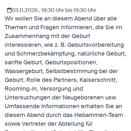
Anbieter:
Eigentümer dieser Website
Zweck:
Speichert die vom Benutzer ausgewählten
03.11.2026 , 18:30 Uhr bis 19:30 Uhr
Cookieeinstellungen.
Wir wollen Sie an diesem Abend über alle
Cookie Laufzeit:
2 Wochen
Themen und Fragen informieren, die Sie im
Zusammenhang mit der Geburt
Externe Medien
interessieren, wie z. B. Geburtsvorbereitung
Mit Ihrer Zustimmung erlauben Sie das Laden von
und Schmerzbekämpfung, natürliche Geburt,
externen Medien.
sanfte Geburt, Geburtspositionen,
Wassergeburt, Selbstbestimmung bei der
Vimeo
Anbieter:
Vimeo Inc.
Geburt, Rolle des Partners, Kaiserschnitt,
Zweck:
Verwendung um Vimeo-Videoinhalte zu
Rooming-in, Versorgung und
entsperren.
Untersuchungen der Neugeborenen usw.
Umfassende Informationen erhalten Sie an
Youtube
diesem Abend durch das Hebammen-Team
Anbieter:
Youtube LLC
Zweck:
Verwendung um Youtube-Videoinhalte zu
sowie Vertreter der Abteilung für
entsperren.