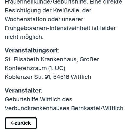
Frauenheilkunde/Geburtshilfe. Eine direkte
Besichtigung der Kreißsäle, der
Wochenstation oder unserer
Statistiken
Frühgeborenen-Intensiveinheit ist leider
Statistiken-Cookies erfassen Informationen
anonym. Diese Informationen helfen uns zu
nicht möglich.
verstehen, wie unsere Besucher unsere Website
nutzen.
Veranstaltungsort
:
St. Elisabeth Krankenhaus, Großer
Matomo
Konferenzraum (1. UG)
Anbieter:
Matomo
Koblenzer Str. 91, 54516 Wittlich
Veranstalter
:
Geburtshilfe Wittlich des
Verbundkrankenhauses Bernkastel/Wittlich
zurück