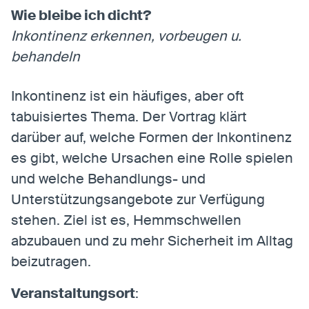
Wie bleibe ich dicht?
Inkontinenz erkennen, vorbeugen u.
Statistiken
behandeln
Statistiken-Cookies erfassen Informationen
anonym. Diese Informationen helfen uns zu
Inkontinenz ist ein häufiges, aber oft
verstehen, wie unsere Besucher unsere Website
nutzen.
tabuisiertes Thema. Der Vortrag klärt
darüber auf, welche Formen der Inkontinenz
Matomo
es gibt, welche Ursachen eine Rolle spielen
Anbieter:
Matomo
und welche Behandlungs- und
Unterstützungsangebote zur Verfügung
stehen. Ziel ist es, Hemmschwellen
abzubauen und zu mehr Sicherheit im Alltag
beizutragen.
Veranstaltungsort
: