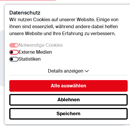
Datenschutz
Kontakt
Suche
Menü
Wir nutzen Cookies auf unserer Website. Einige von
ihnen sind essenziell, während andere dabei helfen
unsere Website und Ihre Erfahrung zu verbessern.
Verbundkrankenhaus
Notwendige Cookies
Bernkastel/Wittlich
Externe Medien
Statistiken
Gesund werden - gesund
Details anzeigen
bleiben: Wie bleibe ich dicht?
Notwendige Cookies
Alle auswählen
Essenzielle Cookies ermöglichen grundlegende
Funktionen und sind für die einwandfreie Funktion
Ablehnen
Verbundkrankenhaus Bernkastel/Wittlich
der Website erforderlich.
Termine
Speichern
SC.Cookie
Gesund werden - gesund bleiben: Wie bleibe ich…
Name:
mscookie