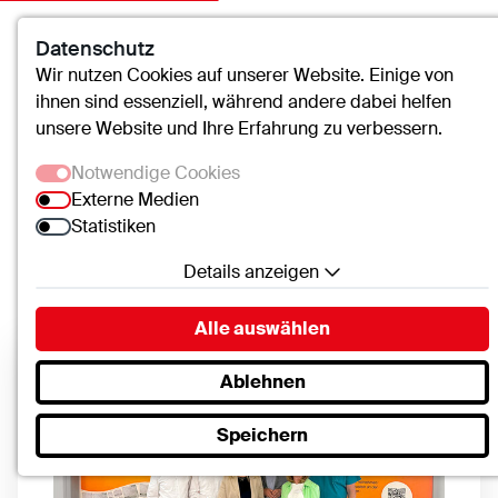
Datenschutz
Kontakt
Suche
Menü
Wir nutzen Cookies auf unserer Website. Einige von
ihnen sind essenziell, während andere dabei helfen
unsere Website und Ihre Erfahrung zu verbessern.
Notwendige Cookies
Verbundkrankenhaus Bernkastel/Wittlich
Aktuelles
Externe Medien
Statistiken
Details anzeigen
Aktuelles
Notwendige Cookies
Alle auswählen
Essenzielle Cookies ermöglichen grundlegende
Funktionen und sind für die einwandfreie Funktion
Ablehnen
der Website erforderlich.
Speichern
SC.Cookie
Name:
mscookie