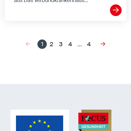
aus Das Verbundkrankenhaus…
1
2
3
4
...
4