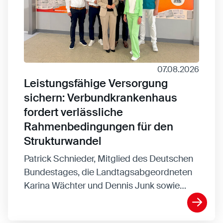
Anbieter:
Eigentümer dieser Website
Zweck:
Speichert die vom Benutzer ausgewählten
Cookieeinstellungen.
Cookie Laufzeit:
2 Wochen
07.08.2026
Externe Medien
Leistungsfähige Versorgung
Mit Ihrer Zustimmung erlauben Sie das Laden von
sichern: Verbundkrankenhaus
externen Medien.
fordert verlässliche
Vimeo
Rahmenbedingungen für den
Anbieter:
Vimeo Inc.
Strukturwandel
Zweck:
Verwendung um Vimeo-Videoinhalte zu
entsperren.
Patrick Schnieder, Mitglied des Deutschen
Bundestages, die Landtagsabgeordneten
Youtube
Karina Wächter und Dennis Junk sowie…
Anbieter:
Youtube LLC
Zweck:
Verwendung um Youtube-Videoinhalte zu
entsperren.